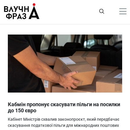
К
содержимому
Політика
Гроші
Життя
Лайфстайл
ТехноНаука
Людина
Корисності
Кабмін пропонує скасувати пільги на посилки
Ukraine
до 150 євро
Про нас
Кабінет Міністрів схвалив законопроєкт, який передбачає
скасування податкової пільги для міжнародних поштових