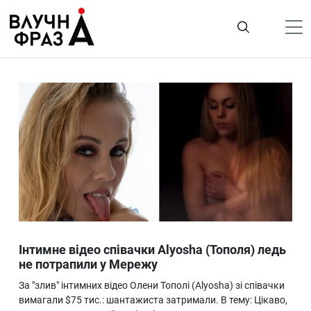
К
содержимому
Політика
Гроші
Життя
Лайфстайл
ТехноНаука
Людина
Корисності
Інтимне відео співачки Alyosha (Тополя) ледь
Ukraine
не потрапили у Мережу
Про нас
За "злив" інтимних відео Олени Тополі (Alyosha) зі співачки
вимагали $75 тис.: шантажиста затримали. В тему: Цікаво,