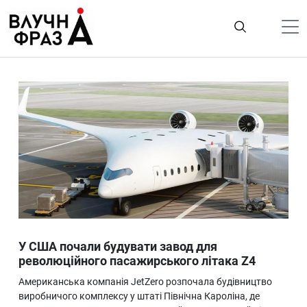
К
содержимому
Політика
Гроші
Життя
Лайфстайл
ТехноНаука
Людина
Корисності
У США почали будувати завод для
Ukraine
революційного пасажирського літака Z4
Про нас
Американська компанія JetZero розпочала будівництво
виробничого комплексу у штаті Північна Кароліна, де