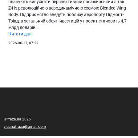
планують випускати перспективний пасажирський літак
Z4 із революційною аеродинамічною схемою Blended Wing
Body. Підприємство зведуть поблизу аеропорту Підмонт-
Тріад, а загальний обсяг інвестицій у проєкт становить 4,7
млрд доларів.…
Читати далі
2026-06-17, 07:22
© fraza.ua 2026
vlucnafraza@gmail.com