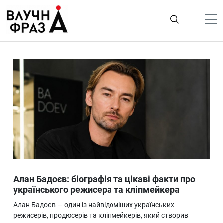
К
содержимому
Політика
Гроші
Життя
Лайфстайл
ТехноНаука
Людина
Корисності
Алан Бадоєв: біографія та цікаві факти про
Ukraine
українського режисера та кліпмейкера
Про нас
Алан Бадоєв — один із найвідоміших українських
режисерів, продюсерів та кліпмейкерів, який створив