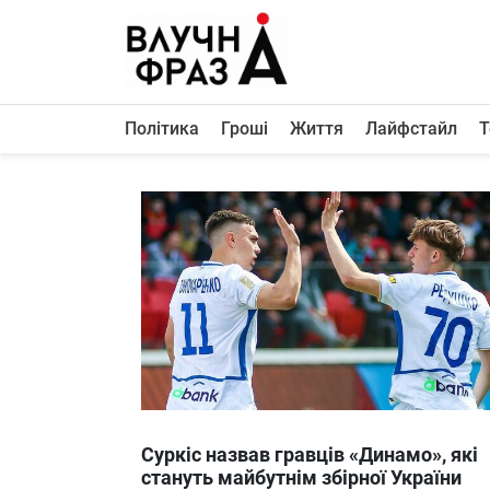
К
содержимому
Політика
Гроші
Життя
Лайфстайл
Т
Політика
Гроші
Життя
Лайфстайл
ТехноНаука
Людина
Корисності
Ukraine
Суркіс назвав гравців «Динамо», які
Про нас
стануть майбутнім збірної України