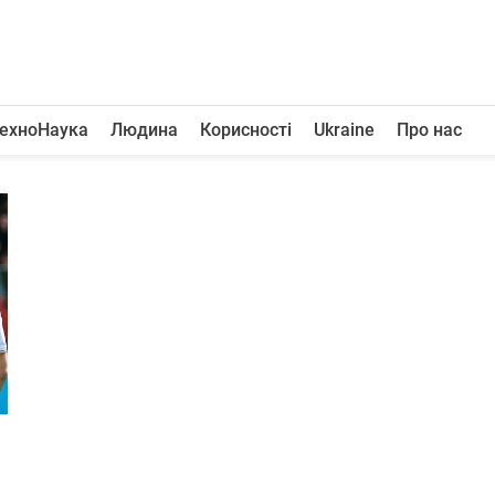
ехноНаука
Людина
Корисності
Ukraine
Про нас