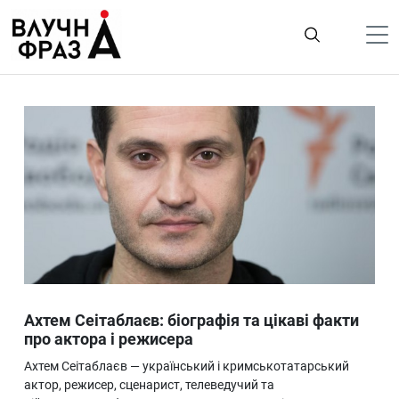
К
содержимому
Політика
Гроші
Життя
Лайфстайл
ТехноНаука
Людина
Корисності
Ахтем Сеітаблаєв: біографія та цікаві факти
Ukraine
про актора і режисера
Про нас
Ахтем Сеітаблаєв — український і кримськотатарський
актор, режисер, сценарист, телеведучий та