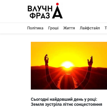
К
содержимому
Політика
Гроші
Життя
Лайфстайл
Т
Політика
Гроші
Життя
Лайфстайл
ТехноНаука
Людина
Корисності
Ukraine
Сьогодні найдовший день у році:
Про нас
Земля зустріла літнє сонцестояння