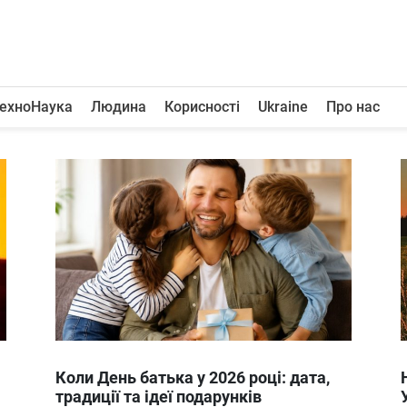
ехноНаука
Людина
Корисності
Ukraine
Про нас
Коли День батька у 2026 році: дата,
традиції та ідеї подарунків