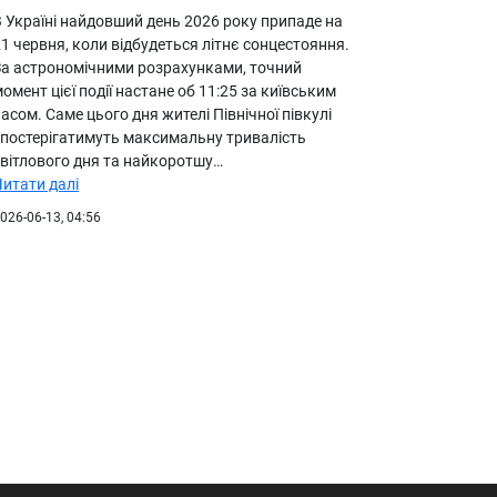
В Україні найдовший день 2026 року припаде на
1 червня, коли відбудеться літнє сонцестояння.
За астрономічними розрахунками, точний
омент цієї події настане об 11:25 за київським
асом. Саме цього дня жителі Північної півкулі
спостерігатимуть максимальну тривалість
світлового дня та найкоротшу…
Читати далі
026-06-13, 04:56