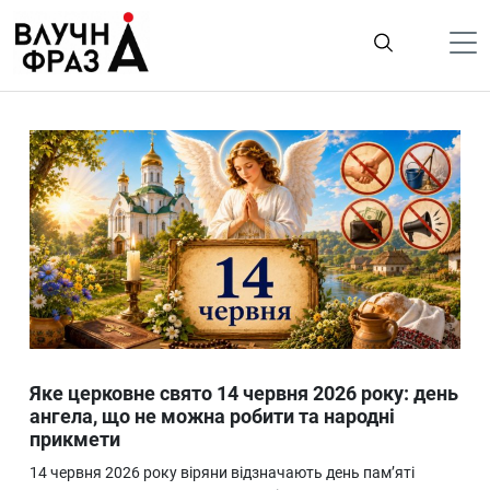
К
содержимому
Політика
Гроші
Життя
Лайфстайл
ТехноНаука
Людина
Корисності
Яке церковне свято 14 червня 2026 року: день
Ukraine
ангела, що не можна робити та народні
прикмети
Про нас
14 червня 2026 року віряни відзначають день пам’яті