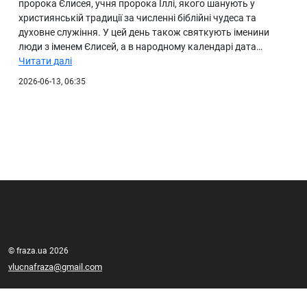
пророка Єлисея, учня пророка Іллі, якого шанують у
християнській традиції за численні біблійні чудеса та
духовне служіння. У цей день також святкують іменини
люди з іменем Єлисей, а в народному календарі дата…
Читати далі
2026-06-13, 06:35
© fraza.ua 2026
vlucnafraza@gmail.com