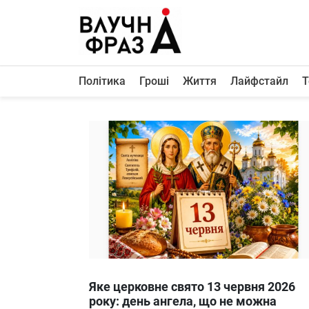
К
содержимому
Політика
Гроші
Життя
Лайфстайл
Т
Політика
Гроші
Життя
Лайфстайл
ТехноНаука
Людина
Корисності
Ukraine
Яке церковне свято 13 червня 2026
Про нас
року: день ангела, що не можна