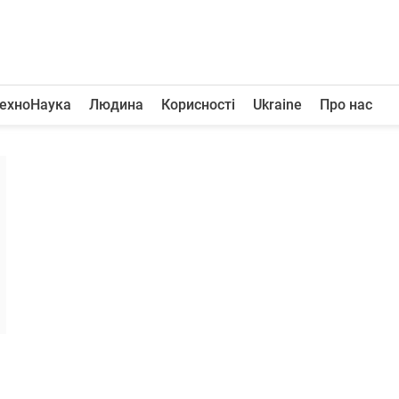
ехноНаука
Людина
Корисності
Ukraine
Про нас