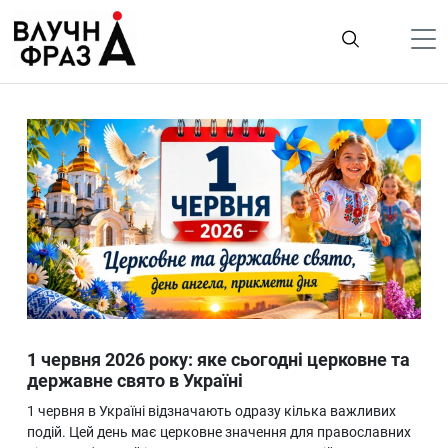
К
содержимому
Політика
Гроші
Життя
Лайфстайл
ТехноНаука
Людина
Корисності
1 червня 2026 року: яке сьогодні церковне та
Ukraine
державне свято в Україні
Про нас
1 червня в Україні відзначають одразу кілька важливих
подій. Цей день має церковне значення для православних